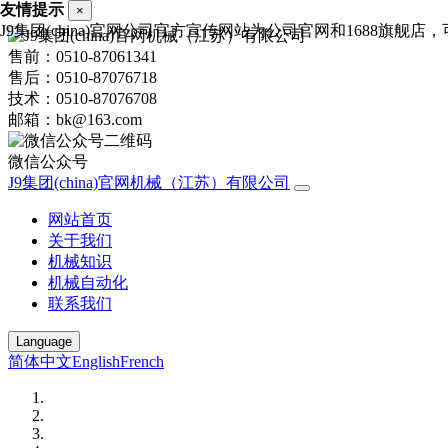
友情提示
×
J9集团(china)官网公司官方宣传网站为公司官网和1688旗舰店，可
售前：0510-87061341
售后：0510-87076718
技术：0510-87076708
邮箱：bk@163.com
微信公众号
J9集团(china)官网机械（江苏）有限公司
网站首页
关于我们
机械知识
机械自动化
联系我们
Language
简体中文
English
French