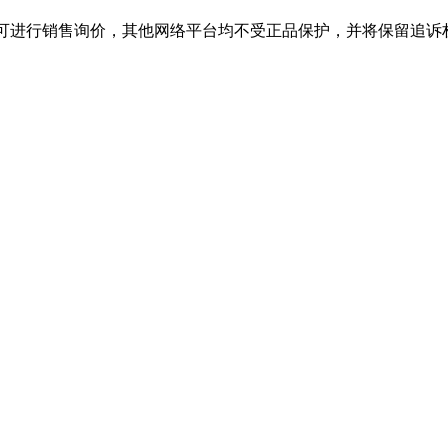
进行销售询价，其他网络平台均不受正品保护，并将保留追诉权，购J9集团(c