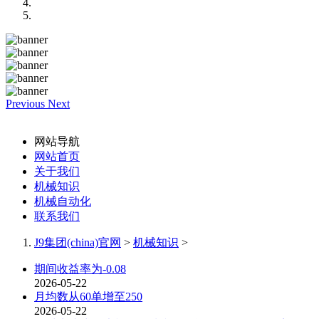
Previous
Next
网站导航
网站首页
关于我们
机械知识
机械自动化
联系我们
J9集团(china)官网
>
机械知识
>
期间收益率为-0.08
2026-05-22
月均数从60单增至250
2026-05-22