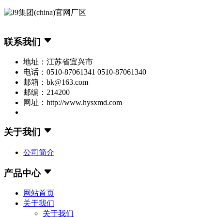
联系我们
地址：江苏省宜兴市
电话：0510-87061341 0510-87061340
邮箱：bk@163.com
邮编：214200
网址：http://www.hysxmd.com
关于我们
公司简介
产品中心
网站首页
关于我们
关于我们