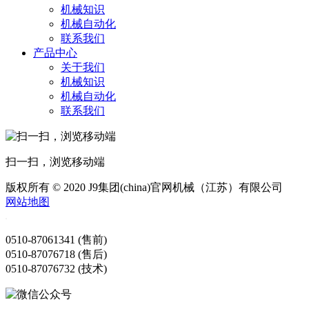
机械知识
机械自动化
联系我们
产品中心
关于我们
机械知识
机械自动化
联系我们
扫一扫，浏览移动端
版权所有 © 2020 J9集团(china)官网机械（江苏）有限公司
网站地图
0510-87061341 (售前)
0510-87076718 (售后)
0510-87076732 (技术)