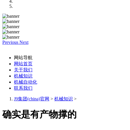
Previous
Next
网站导航
网站首页
关于我们
机械知识
机械自动化
联系我们
J9集团(china)官网
>
机械知识
>
确实是有产物撑的