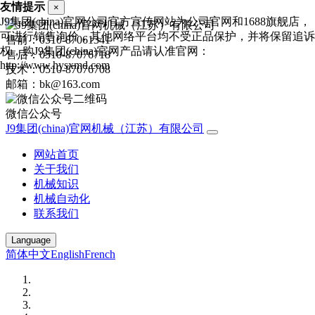
友情提示
×
J9集团(china)官网公司官方宣传网站为公司官网和1688旗舰店，
可进行销售询价，其他网络平台均不受正品保护，并将保留追诉
售前：0510-87061341
权，购J9集团(china)官网产品请认准官网：
售后：0510-87076718
http://www.hysxmd.com
技术：0510-87076708
邮箱：bk@163.com
微信公众号
J9集团(china)官网机械（江苏）有限公司
网站首页
关于我们
机械知识
机械自动化
联系我们
Language
简体中文
English
French