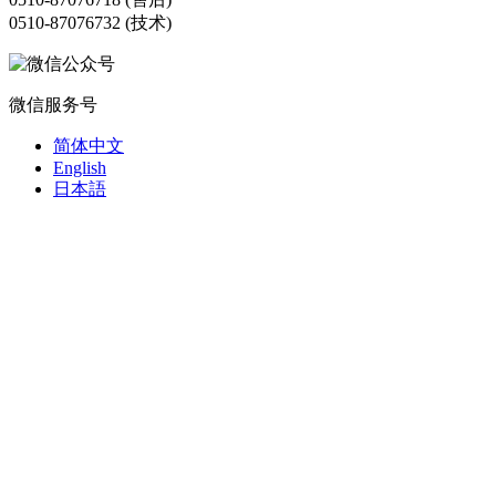
0510-87076732 (技术)
微信服务号
简体中文
English
日本語