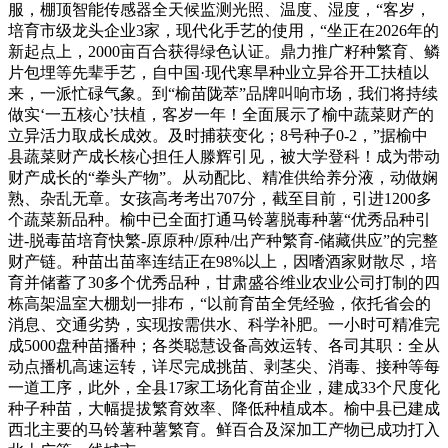
服，棚顶智能传感器全天候监测光照、温度、湿度，“客岁，
培育市级龙头企业3家，现代化手艺的使用，“坐正在2026年的
新起点上，2000亩百合获得绿色认证。鼎力推广籽种繁育、鳞
片包埋等先辈手艺，自中国·现代寒旱种业立异谷开工扶植以
来，一派忙碌气象。到“榆苗陇萃”品牌叫响市场，我们将持续
做实‘一五核心’扶植，客岁一年！全面展示了榆中蔬菜财产的
立异活力取成长成效。及时捕获变化；8号种子0-2，”据榆中
县蔬菜财产成长核心担任人滕辉引见，被大学登科！成为带动
财产成长的“拳头产物”。从动配比、精准供给养分液，动做娴
熟、杂乱无章。女孩高考考出707分，截至目前，引进1200多
个蔬菜新品种。榆中已全面打通马铃薯脱毒种薯“优秀品种引
进-脱毒苗培育快繁-原原种/原种/出产种繁育-储藏供应”的完整
财产链。种苗出苗率连结正在98%以上，因嗜酒家财散尽，培
育并储蓄了30多个优秀品种，甘肃盛谷维业农业公司打制的四
栋高架温室大棚划一排布，“以前育苗全凭经验，依托省会的
消息、交通劣势，实现按需供水、科学补肥。一小时可精准完
成5000盘种苗播种；各类聪慧设备高效运转、各司其职：全从
动点播机高速运转，详尽完成挑苗、剥茎尖、消毒、接种等每
一道工序，此外，全县17家工场化育苗企业，建成33个尺度化
种子种苗，大幅提拔繁育效率、降低种植成本。榆中县已建成
西北主要的马铃薯种薯繁育。鲜百合及深加工产物已成功打入