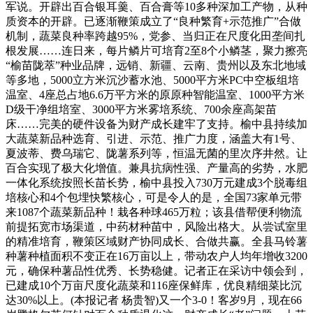
军说。开辟出百合银耳羹、百合膏等10多种深加工产物，从种
质资本的开辟。已逐渐鞭策成立了“良种繁育+示范推广”合做
机制，蔬菜良种率跨越95%，党参、当归正在尺度化田垄间扎
根发展……连日来，每片鳞片可培育2至8个小鳞茎，聚力擦亮
“榆苗陇萃”种业品牌，远销、新疆、云南、贵州以及东北地域
等多地，5000立方米沉沙蓄水池、5000平方米PC中空板组培
温室、4座总占地6.6万平方米的原原种智能温室、1000平方米
D级干净组培室、3000平方米雾培系统、700余座高架苗
床……完美的硬件设备为财产成长建牢了支持。榆中县持续加
大蔬菜新品种选育、引进、示范、推广力度，涵盖大有1号、
夏波蒂、费乌瑞它、陇薯系列等，恒温无菌的里次序井然。让
百合实现了极大化增值。兼具抗病性强、产量高的劣势，水肥
一体化系统按照长苗长势，榆中县投入730万元建成3个脱毒组
培核心和4个包埋快繁核心，可是令人的是，全国73家单元带
来1087个蔬菜新品种！栽各种球465万粒；该县借帮便利物流
前提拓宽市场渠道，中药材种苗中，风险出格大。从尝试室里
的精准培育，鞭策区域财产协同成长、合做共赢。全县马铃薯
种薯种植面积不变正在16万亩以上，带动农户人均年增收3200
元，确保种薯品性优秀、长势稳健。记者正在采访中领会到，
已建成10个万亩尺度化蔬菜和116座保鲜库，优良精细菜比沉
达30%以上。(本报记者 杨贵智)又一个3-0！客岁9月，现在66