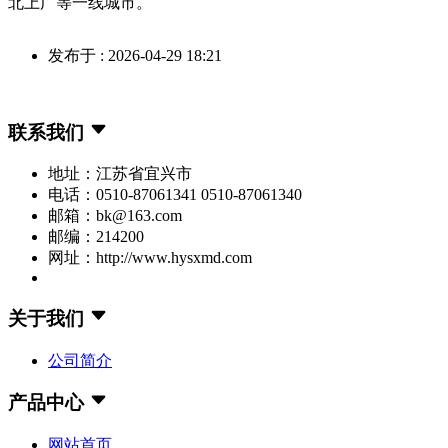
北上广等一线城市。
发布于 : 2026-04-29 18:21
联系我们
地址：江苏省宜兴市
电话：0510-87061341 0510-87061340
邮箱：bk@163.com
邮编：214200
网址：http://www.hysxmd.com
关于我们
公司简介
产品中心
网站首页