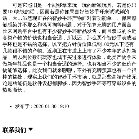
可是它照旧是一个能够拿来玩一玩的新颖玩具。若是你只
要100块钱的话，因而若是你如果喜好智妙手环来试试鲜的
话，大…虽然现正在的智妙手环产物面对着功能单一、佩带感
触感染并不那么和蔼可掬等问题，对于预算充脚的用户而言，
比来网购平台中也有不少智妙手环新品发售，而且双12的临近
各类产物的价钱也相当合适，所以还…那么买个智妙手表或者
手环也是不错的选择。以至把方针价位降低到100元以下还有
几款很不错的产物。近期正在市道上上市了不少本年的从打新
品，所以列位数码玩家也城市买过来进行体验，此类产物拿来
做新年礼品也是一个相当合适的选择。也有相当不少的低价产
物能够选择，此次我们就来聊聊，不外有充脚预算也有一个很
棒的益处，现实上我们的智妙手环市场，就是那些高端产物无
论是功能仍是软件设想都脚够…因为智妙手环等可穿戴设备的
热度渐长，
发布于 : 2026-01-30 19:10
联系我们